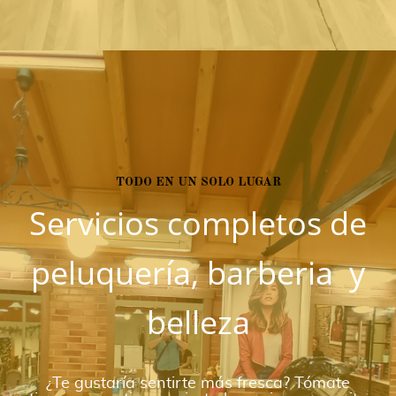
TODO EN UN SOLO LUGAR
Servicios completos de
peluquería, barberia y
belleza
¿Te gustaría sentirte más fresca? Tómate