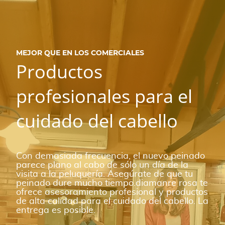
MEJOR QUE EN LOS COMERCIALES
Productos
profesionales para el
cuidado del cabello
Con demasiada frecuencia, el nuevo peinado
parece plano al cabo de sólo un día de la
visita a la peluquería. Asegúrate de que tu
peinado dure mucho tiempo.diamanre rosa te
ofrece asesoramiento profesional y productos
de alta calidad para el cuidado del cabello. La
entrega es posible.