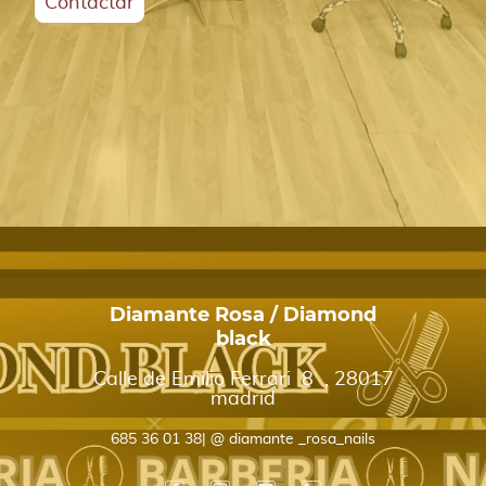
Contactar
Diamante Rosa / Diamond
black
Calle de Emilio Ferrari 8 , 28017
madrid
685 36 01 38| @ diamante _rosa_nails