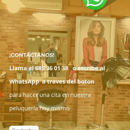
¡CONTÁCTANOS!
Llama al 685 36 01 38 o escribe al
WhatsApp a traves del boton
para hacer una cita en nuestra
peluquería hoy mismo