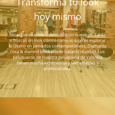
Transforma tu look
hoy mismo
Recargue su estilo o descubra un nuevo yo. Tanto
si buscas un look clásico como si quieres explorar
lo último en peinados contemporáneos, Diamante
rosa & diamnd black puede hacerlo realidad. Los
peluqueros de nuestra peluquería de Valencia
tienen mucha experiencia y son amables y
profesionales.